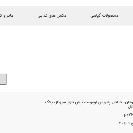
محصولات گیاهی
مکمل های غذایی
مادر و ک
رخان، خیابان پاتریس لومومبا، نبش بلوار سروناز، پلاک
۰ و
۲۱