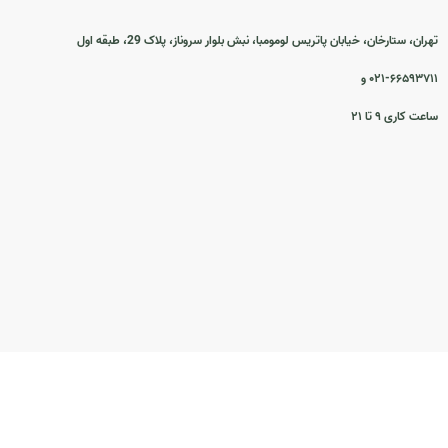
تهران، ستارخان، خیابان پاتریس لومومبا، نبش بلوار سروناز، پلاک 29، طبقه اول
۰۲۱-۶۶۵۹۳۷۱۱ و
ساعت کاری ۹ تا ۲۱