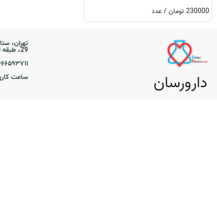
230000 تومان / عدد
تهران، ستا
29، طبقه اول
۲۱-۶۶۵۹۳۷۱۱
دارورسان
ساعت کاری ۹ تا 