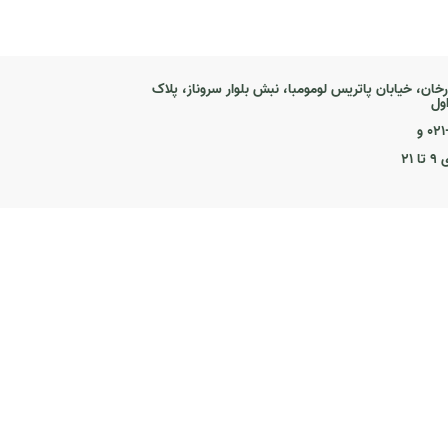
رخان، خیابان پاتریس لومومبا، نبش بلوار سروناز، پلاک
۰ و
۲۱